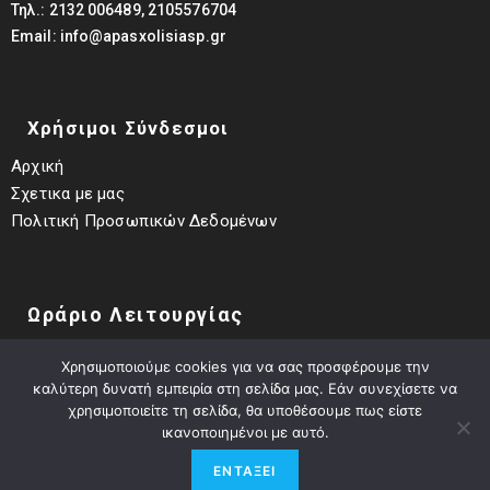
Τηλ.: 2132 006489, 2105576704
Email: info@apasxolisiasp.gr
Χρήσιμοι Σύνδεσμοι
Αρχική
Σχετικα με μας
Πολιτική Προσωπικών Δεδομένων
Ωράριο Λειτουργίας
Χρησιμοποιούμε cookies για να σας προσφέρουμε την
Δευτέρα – Παρασκευή
καλύτερη δυνατή εμπειρία στη σελίδα μας. Εάν συνεχίσετε να
9:00 π.μ. έως 18:00 μ.μ.
χρησιμοποιείτε τη σελίδα, θα υποθέσουμε πως είστε
ικανοποιημένοι με αυτό.
©2016-2021 - All rights reserved | Γραφείο
ΕΝΤΆΞΕΙ
Απασχόλησης Δήμου Ασπροπύργου